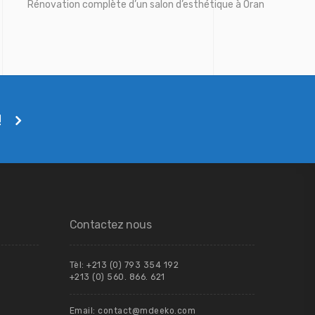
Rénovation complète d’un salon d’esthétique à Oran
!
Contactez nous
Tèl: +213 (0) 793 354 192
+213 (0) 560. 866. 621
Email: contact@mdeeko.com