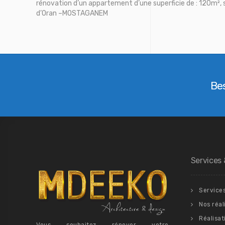
rénovation d’un appartement d’une superficie de : 120m², 
d’Oran –MOSTAGANEM
Bes
Services 
Service
Nos réal
Réalisat
Vous souhaitez rénover votre