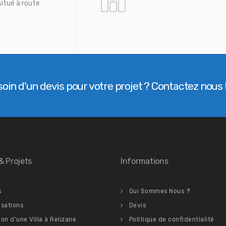
situé à route
oin d'un devis pour votre projet ? Contactez nous 
& Projets
Informations
s
Qui Sommes Nous ?
isations
Devis
ion d’une Villa à Relizane
Politique de confidentialité