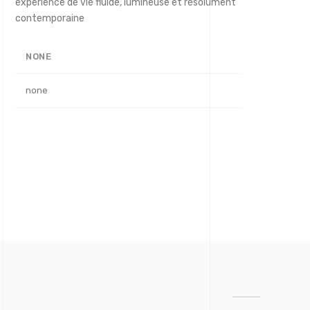
expérience de vie fluide, lumineuse et résolument
contemporaine
NONE
none