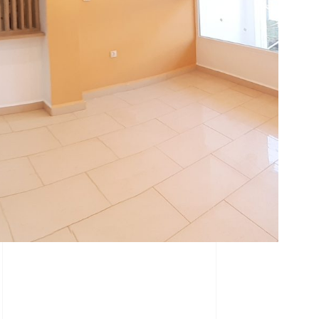
Etude et Suivi
bien
Nous suivons vos travaux et
votre chantier jusqu'à la
satisfaction de notre clientèle
Découvrir plus