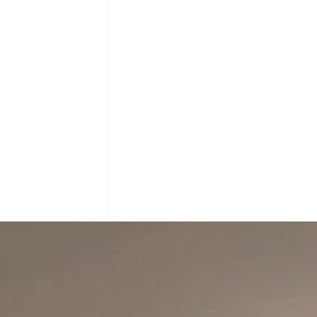
Avec une équipe de jeunes talents professionnelle et
dynamique constituée de 4 architectes et 2 équipes
d’électriciens, plombiers, maçons, plaquistes et peintres et
notre propre matériel constitué d’une pompe à béton,
bétonnière, camion, matériel de chantier, atelier cuisine,
atelier alu, PVC nous garantissons un total respect des
délais et des normes de construction