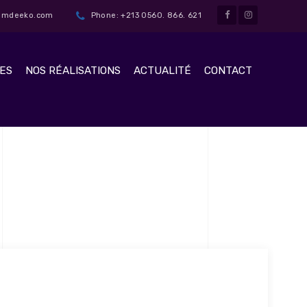
t@mdeeko.com
Phone: +213 0560. 866. 621
ES
NOS RÉALISATIONS
ACTUALITÉ
CONTACT