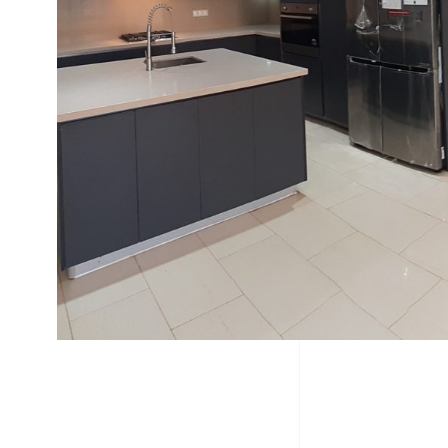
Réalisation
Ré
Conception 2D/ 3D,
Réno
Architecture, Structure, Gros
logem
œuvres et finitions
avec
Découvrir plus
Décou