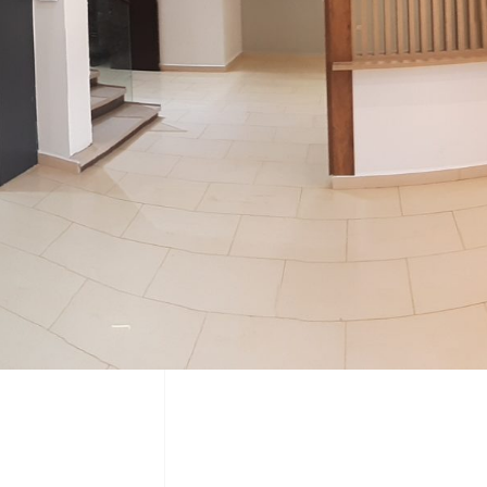
novation
Transformation
vation de tout type de
Nous transformons votre 
ent ou bien immobilier,
et nous le rendons plus
 pose et fournitures
moderne et pratique
vrir plus
Découvrir plus