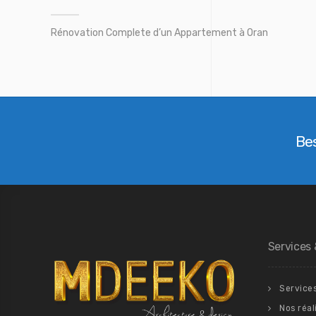
Rénovation Complete d’un Appartement à Oran
Bes
Services 
Service
Nos réal