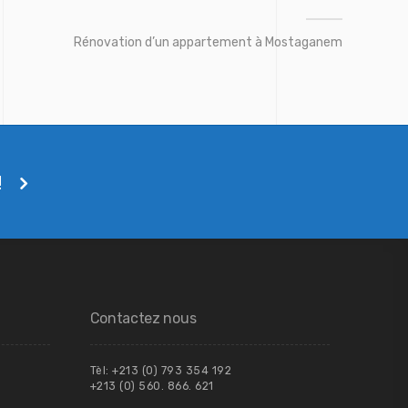
Rénovation d’un appartement à Mostaganem
!
Contactez nous
Tèl: +213 (0) 793 354 192
+213 (0) 560. 866. 621