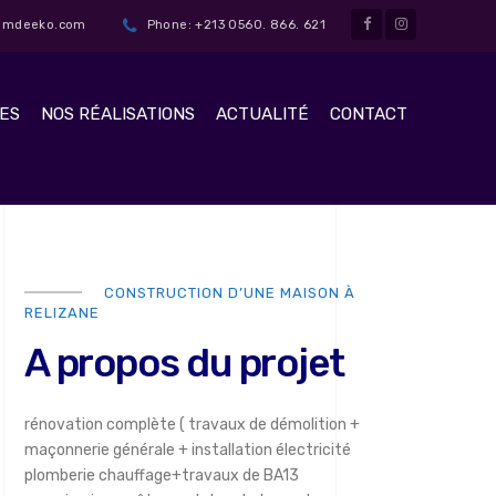
t@mdeeko.com
Phone: +213 0560. 866. 621
ES
NOS RÉALISATIONS
ACTUALITÉ
CONTACT
CONSTRUCTION D’UNE MAISON À
RELIZANE
A propos du projet
rénovation complète ( travaux de démolition +
maçonnerie générale + installation électricité
plomberie chauffage+travaux de BA13