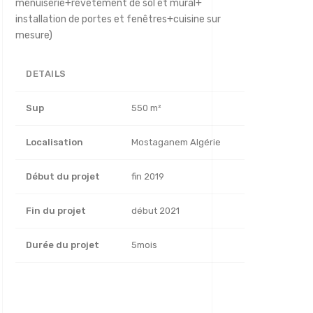
menuiserie+revêtement de sol et mural+
installation de portes et fenêtres+cuisine sur
mesure)
DETAILS
Sup
550 m²
Localisation
Mostaganem Algérie
Début du projet
fin 2019
Fin du projet
début 2021
Durée du projet
5mois