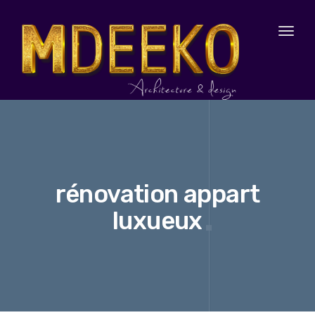
Toggl
naviga
rénovation appart
luxueux