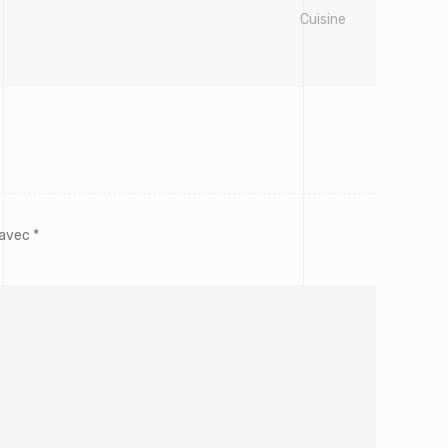
Cuisine
 avec
*