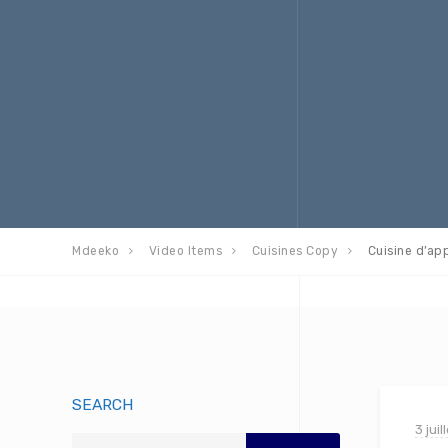
Mdeeko
Video Items
Cuisines Copy
Cuisine d’a
SEARCH
3 jui