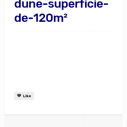
dune-superficie-
de-120m²
Like