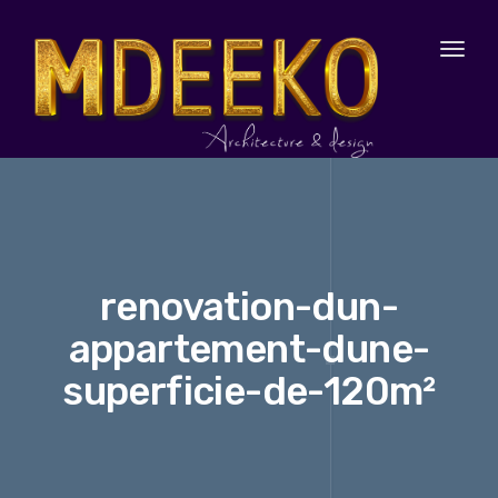
Toggl
naviga
renovation-dun-
appartement-dune-
superficie-de-120m²