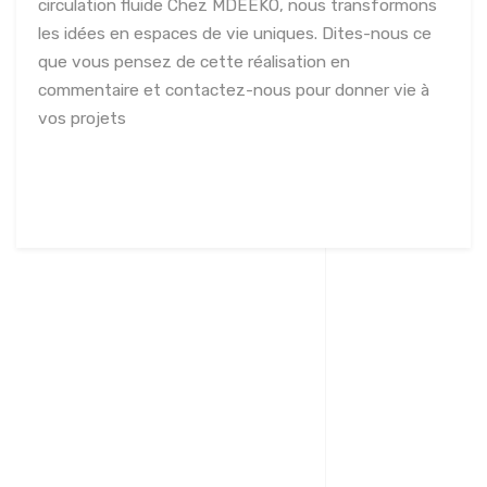
circulation fluide Chez MDEEKO, nous transformons
les idées en espaces de vie uniques. Dites-nous ce
que vous pensez de cette réalisation en
commentaire et contactez-nous pour donner vie à
vos projets